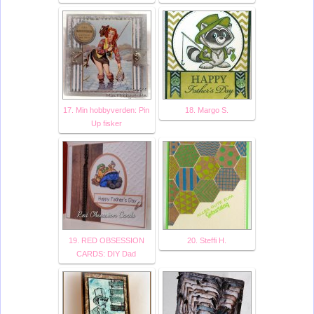
17. Min hobbyverden: Pin
18. Margo S.
Up fisker
19. RED OBSESSION
20. Steffi H.
CARDS: DIY Dad