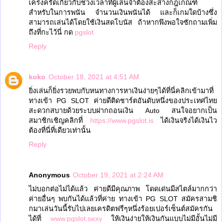
เคร่งครัดเกี่ยวกับช่วงเวลาที่ผู้เล่นจำต้องสะสางกฎเกณฑ์
สำหรับในการพนัน จำนวนเงินพนันได้ และก็เกมใดบ้างซึ่ง
สามารถเล่นได้โดยใช้เงินสดโบนัส ถ้าหากพึงพอใจซักถามเพิ่ม
ถึงที่กะไว้นี่ กด
pgslot
Reply
koko
October 18, 2021 at 4:51 AM
ยิ่งเล่นก็ยิ่งรวยพบกับหนทางการหาเงินง่ายๆได้ที่นี่คลิกเข้ามาที่
ทางเข้า PG SLOT ค่ายดีติดชาร์ตอันดับหนึ่งของประเทศไทย
สะดวกสบายด้วยระบบฝากถอนเงิน Auto สนใจอยากเป็น
สมาชิกเชิญคลิกที่
https://www.pgslot.is
ได้เงินจริงได้เงินไว
ต้องที่นี่ที่เดียวเท่านั้น
Reply
Anonymous
October 19, 2021 at 2:24 AM
ไม่บอกต่อไม่ได้แล้ว ค่ายดีมีคุณภาพ โดดเด่นมีสไตล์มากกว่า
ค่ายอื่นๆ พบกันได้แล้วที่ค่าย ทางเข้า PG SLOT สมัครสามชิ
กมาเล่นวันนี้รับไปเลยเครดิตฟรีๆหนึ่งร้อยเปอร์เซ็นต์สมัครกัน
ได้ที่
www.pgslot.sexy
ให้เงินง่ายให้เงินกันแบบไม่มีอั้นไม่มี