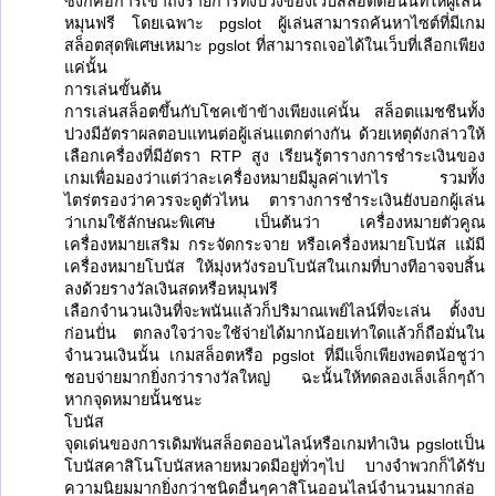
ซึ่งก็คือการเข้าถึงรายการทั้งปวงของเว็บสล็อตตอนนี้ที่ให้ผู้เล่น
หมุนฟรี โดยเฉพาะ pgslot ผู้เล่นสามารถค้นหาไซต์ที่มีเกม
สล็อตสุดพิเศษเหมาะ pgslot ที่สามารถเจอได้ในเว็บที่เลือกเพียง
แค่นั้น
การเล่นขั้นต้น
การเล่นสล็อตขึ้นกับโชคเข้าข้างเพียงแค่นั้น สล็อตแมชชีนทั้ง
ปวงมีอัตราผลตอบแทนต่อผู้เล่นแตกต่างกัน ด้วยเหตุดังกล่าวให้
เลือกเครื่องที่มีอัตรา RTP สูง เรียนรู้ตารางการชำระเงินของ
เกมเพื่อมองว่าแต่ว่าละเครื่องหมายมีมูลค่าเท่าไร รวมทั้ง
ไตร่ตรองว่าควรจะดูตัวไหน ตารางการชำระเงินยังบอกผู้เล่น
ว่าเกมใช้ลักษณะพิเศษ เป็นต้นว่า เครื่องหมายตัวคูณ
เครื่องหมายเสริม กระจัดกระจาย หรือเครื่องหมายโบนัส แม้มี
เครื่องหมายโบนัส ให้มุ่งหวังรอบโบนัสในเกมที่บางทีอาจจบสิ้น
ลงด้วยรางวัลเงินสดหรือหมุนฟรี
เลือกจำนวนเงินที่จะพนันแล้วก็ปริมาณเพย์ไลน์ที่จะเล่น ตั้งงบ
ก่อนปั่น ตกลงใจว่าจะใช้จ่ายได้มากน้อยเท่าใดแล้วก็ถือมั่นใน
จำนวนเงินนั้น เกมสล็อตหรือ pgslot ที่มีแจ็กเพียงพอตน้อชูว่า
ชอบจ่ายมากยิ่งกว่ารางวัลใหญ่ ฉะนั้นให้ทดลองเล็งเล็กๆถ้า
หากจุดหมายนั้นชนะ
โบนัส
จุดเด่นของการเดิมพันสล็อตออนไลน์หรือเกมทำเงิน pgslotเป็น
โบนัสคาสิโนโบนัสหลายหมวดมีอยู่ทั่วๆไป บางจำพวกก็ได้รับ
ความนิยมมากยิ่งกว่าชนิดอื่นๆคาสิโนออนไลน์จำนวนมากล่อ