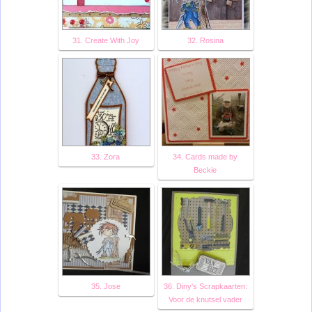
31. Create With Joy
32. Rosina
33. Zora
34. Cards made by
Beckie
35. Jose
36. Diny's Scrapkaarten:
Voor de knutsel vader