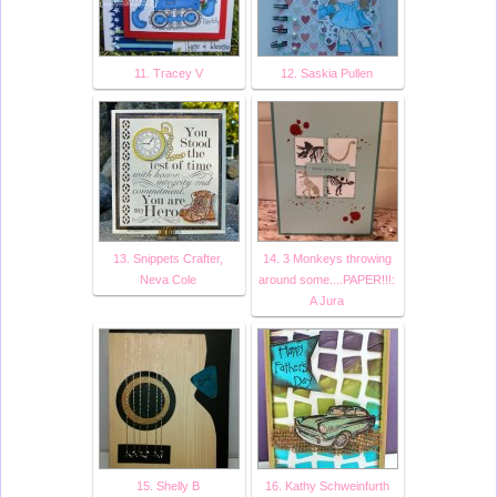
11. Tracey V
12. Saskia Pullen
13. Snippets Crafter,
14. 3 Monkeys throwing
Neva Cole
around some....PAPER!!!:
A Jura
15. Shelly B
16. Kathy Schweinfurth