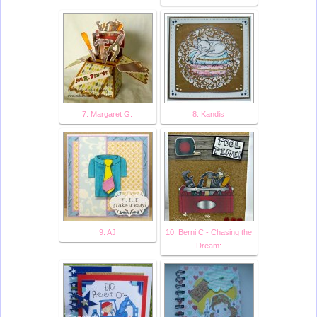
7. Margaret G.
8. Kandis
9. AJ
10. Berni C - Chasing the
Dream: