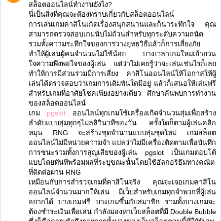
สล็อตออนไลน์ทำงานยังไง?
นี่เป็นสิ่งที่คุณจะต้องทราบเกี่ยวกับสล็อตออนไลน์
การเล่นเกมคาสิโนเกิดเรื่องสนุกสนานและก็น่าระทึกใจ คุณ
สามารถตรวจสอบเกมนับไม่ถ้วนสำหรับทุกระดับความถนัด
รวมทั้งความระทึกใจของการวางยุทธวิธีแล้วก็การเสี่ยงภัย
ทำให้ผู้เล่นผู้คนจำนวนไม่ใช้น้อย บางเวลาเกมใหม่เย้ายวน
ใจความพึงพอใจของผู้เล่น แต่ว่าไม่เคยรู้ว่าจะเล่นเช่นไรก็เลย
ทำให้การมีส่วนร่วมมีการเสี่ยง คาสิโนออนไลน์ให้โอกาสให้ผู้
เล่นได้ตรวจสอบว่าเกมการเดิมพันใดมีอยู่ แล้วก็เสนอให้เล่นฟรี
สำหรับเกมที่อาศัยโชคเพียงอย่างเดียว ศึกษาค้นพบการทำงาน
ของสล็อตออนไลน์
เกม
pgslot
ออนไลน์ทุกเกมใช้เครื่องเกิดจำนวนสุ่มเพื่อสร้าง
ลำดับแบบสุ่มทุกๆไม่ลลิวินาทีของวัน ครั้งใดก็ตามผู้เล่นคลิก
หมุน RNG จะสร้างชุดจำนวนแบบสุ่มชุดใหม่ เกมสล็อต
ออนไลน์ไม่มีหน่วยความจำ แปลว่าไม่มีเครื่องติดตามเพื่อบันทึก
การชนะรวมทั้งการสูญเสียของผู้เล่น pgslot เป็นเกมตอบโต้
แบบโดยทันทีพร้อมผลที่ระบุขณะนั้นโดยใช้อัลกอริธึมทางคณิต
ที่ติดต่อผ่าน RNG
เหมือนกับการสำรวจเกมที่คาสิโนจริง คุณจะเจอเกมคาสิโน
ออนไลน์จำนวนมากให้เล่น มีเว็บสำหรับเกมทุกจำพวกที่ผู้เล่น
อยากได้ บางเกมฟรี บางเกมขึ้นกับสมาชิก รวมทั้งบางเกมจะ
ต้องชำระเงินเพื่อเล่น กำลังมองหาเว็บสล็อตที่มี Double Bubble