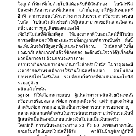
ใจลูกค้าให้มาที่เว็บด้วยโบนัสต้อนรับที่มีเงินมีทอง โบนัสฟรีส
ปินจะดำเนินการตอนที่เล่นเกม แล้วก็อนุญาตให้ผู้เล่นหมุนฟรี
อีกที สามารถชนะได้ระหว่างการเล่นธรรมดาหรือระหว่างรอบ
โบนัส โบนัสเงินคืนช่วยทำให้ผู้เล่นสามารถขอคืนส่วนใดส่วน
หนึ่งของการสูญเสียของตนเองได้
เพื่อได้โบนัสที่ดีเยี่ยมที่สุด ให้มองหาคาสิโนออนไลน์ที่มีโบนัส
การลงชื่อสมัครใช้เยอะแยะรวมทั้งกฎเกณฑ์การพนันต่ำ สิ่งนี้
จะเพิ่มเงินจริงให้สูงสุดที่ผู้เล่นจะต้องใช้งาน โบนัสคาสิโนทั้ง
ปวงมากับหลักเกณฑ์แล้วก็ข้อตกลง จะต้องมั่นใจว่าได้รู้เรื่องสิ่ง
พวกนี้อย่างครบถ้วนก่อนจะสารภาพ
ทราบว่าเงินออมอย่างน้อยเป็นยังไงสำหรับโบนัส ไม่ว่าคุณจะมี
เวลาจำกัดสำหรับเพื่อการใช้เงินโบนัสหรือเปล่า จำเป็นต้อง
ป้อนรหัสโปรโมชั่นไหม รวมทั้งเกมใดบ้างที่ข้อเสนอแนะโบนัส
รวมอยู่ด้วย
พนันแล้วก็พนัน
pgslot มีให้เลือกหลายแบบ ผู้เล่นสามารถพนันด้วยเงินเพนนี
หรือหลายร้อยดอลลาร์ต่อการหมุนหนึ่งครั้ง แต่ว่ากุญแจสำคัญ
สำหรับเพื่อการหมุนอายุยืนเป็นการจัดการธนาคารอย่างชาญ
ฉลาด หลักเกณฑ์สำหรับในการพนันหมายความว่าจำนวนเงินที่
ผู้เล่นจำเป็นต้องพนันก่อนแปลงเงินโบนัสเป็นเงินสดจริง
โดยปกติ การพนันจะอยู่ระหว่าง 20 ถึง 50 เท่าของราคาเงิน
ออมเริ่มหรือเงินสดโบนัสที่ได้รับ คาสิโนมีกฎข้อปฏิบัติที่