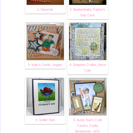
1. Dianchik
2. Beebeebabs: Father's
Day Card
3. Kelly's Cards: Jogger
4. Snippets Crafter, Neva
Cole
5. Grillin' Dad
6. Aunty Sue's Craft
Cavern: Crafty
Sentiments - ATG