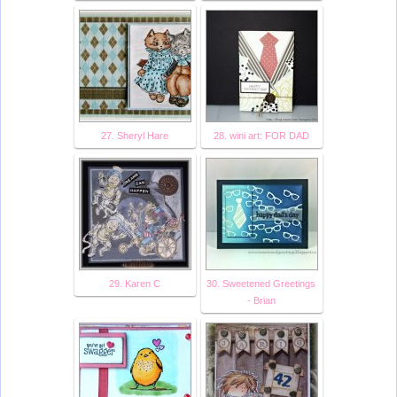
27. Sheryl Hare
28. wini art: FOR DAD
29. Karen C
30. Sweetened Greetings
- Brian