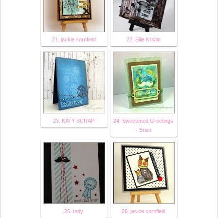
21. jackie cornfield
22. Silje Kristin
23. KATY SCRAP
24. Sweetened Greetings
- Brian
25. Indy
26. jackie cornfield